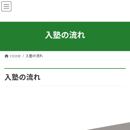
コ
ナ
ン
ビ
テ
ゲ
ン
ー
ツ
シ
へ
ョ
入塾の流れ
ス
ン
キ
に
ッ
移
プ
動
HOME
入塾の流れ
入塾の流れ